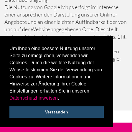
Die Nutzung von Google Maps erfolgt im Interesse
einer ansprechenden Darstellung unserer Online-
Angebote und an einer leichten Auffindbarkeit der von
uns auf der Website angegebenen Orte. Dies stellt
ein berechtigtes Interesse im Sinne von Art. 6 Abs. 1 lit.
f DSGVO dar.
Um Ihnen eine bessere Nutzung unserer
Mehr Informationen zum Umgang mit Nutzerdaten
Seite zu ermöglichen, verwenden wir
finden Sie in der Datenschutzerklärung von Google:
Cookies. Durch die weitere Nutzung der
https://policies.google.com/privacy?hl=de.
Webseite stimmen Sie der Verwendung von
Cookies zu. Weitere Informationen und
Hinweise zur Änderung Ihrer Cookie
Quelle: e-recht24.de
Einstellungen erhalten Sie in unseren
Datenschutzhinweisen
.
Verstanden