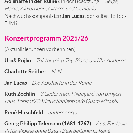
Äolsharfe in der Ruine«
in der Besetzung –
Geige,
Harfe, Akkordeon, Gitarre und Cembalo
-des
Nachwuchskomponisten
Jan Lucas,
der selbst Teil des
EJM ist.
Konzertprogramm 2025/26
(Aktualisierungen vorbehalten)
Uroš Rojko –
Toi-toi-toi-ti-Toy-Piano und ihr Anderen
Charlotte Seither –
N. N.
Jan Lucas –
Die Äolsharfe in der Ruine
Ruth Zechlin –
3 Lieder nach Hildegard von Bingen-
Laus Trinitati/O Virtus Sapientiae/o Quam Mirabili
René Hirschfeld –
anderenorts
Georg Philipp Telemann (1681-1767)
–
Aus: Fantasia
III für Violine ohne Bass |
Bearbeitung: C. René