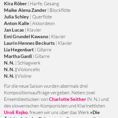
Kira Röber
| Harfe, Gesang
Maike Alena Zander
| Blockflöte
Julia Schley
| Querflöte
Anton Kalle
| Akkordeon
Jan Lucas
| Klavier
Emi Grundel Kawano
| Klavier
Laurin Hennes Beckurts
| Klavier
Lia Hegenbart
| Gitarre
Martha Ganß
| Gitarre
N. N.
| Schlagwerk
N. N. |
Violoncello
N. N. |
Violine
Für die neue Saison wurden abermals drei
Kompositionsaufträge vergeben. Neben zwei
Ensemblestücken von
Charlotte Seither
(N. N.) und
des slowenischen Komponisten und Klarinettisten
Uroš Rojko
, freuen wir uns über das Werk
»Die